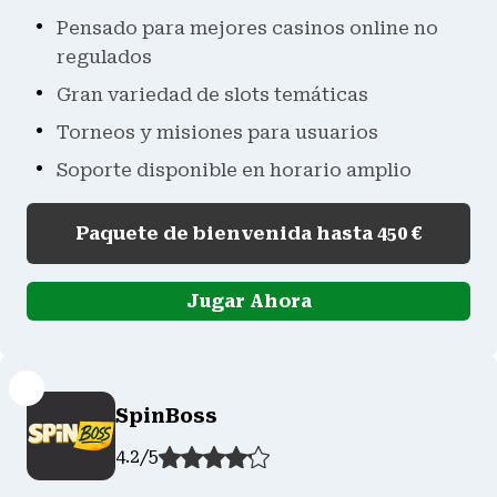
Pensado para mejores casinos online no
regulados
Gran variedad de slots temáticas
Torneos y misiones para usuarios
Soporte disponible en horario amplio
Paquete de bienvenida hasta 450 €
Jugar Ahora
SpinBoss
4.2
/
5