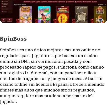
SpinBoss
SpinBoss es uno de los mejores casinos online no
regulados para jugadores que buscan un casino
online sin DNI, sin verificación pesada y con
procesado rápido de pagos. Funciona como casino
sin registro tradicional, con un panel sencillo y
cientos de tragaperras y juegos de mesa. Al ser un
casino online sin licencia España, ofrece a menudo
límites más altos que muchos sitios regulados,
aunque requiere más prudencia por parte del
jugador.