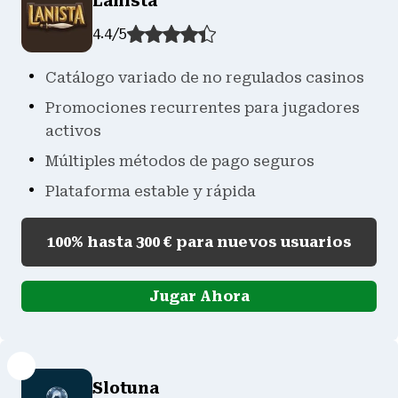
Lanista
4.4
/
5
Catálogo variado de no regulados casinos
Promociones recurrentes para jugadores
activos
Múltiples métodos de pago seguros
Plataforma estable y rápida
100% hasta 300 € para nuevos usuarios
Jugar Ahora
Slotuna