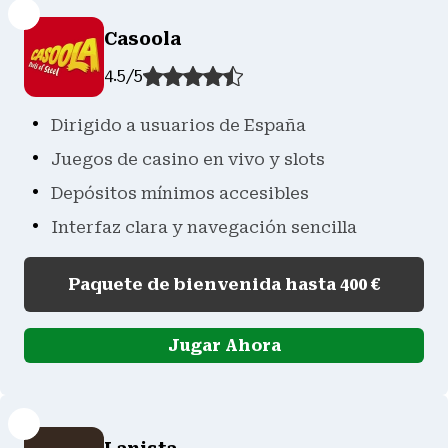
Casoola
4.5
/
5
Dirigido a usuarios de España
Juegos de casino en vivo y slots
Depósitos mínimos accesibles
Interfaz clara y navegación sencilla
Paquete de bienvenida hasta 400 €
Jugar Ahora