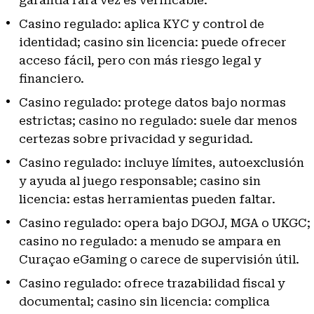
garantía rara vez es verificable.
Casino regulado: aplica KYC y control de
identidad; casino sin licencia: puede ofrecer
acceso fácil, pero con más riesgo legal y
financiero.
Casino regulado: protege datos bajo normas
estrictas; casino no regulado: suele dar menos
certezas sobre privacidad y seguridad.
Casino regulado: incluye límites, autoexclusión
y ayuda al juego responsable; casino sin
licencia: estas herramientas pueden faltar.
Casino regulado: opera bajo DGOJ, MGA o UKGC;
casino no regulado: a menudo se ampara en
Curaçao eGaming o carece de supervisión útil.
Casino regulado: ofrece trazabilidad fiscal y
documental; casino sin licencia: complica