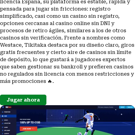
licencia España, su plataforma es estable, rápida y
pensada para jugar sin fricciones: registro
simplificado, casi como un casino sin registro,
opciones cercanas al casino online sin DNI y
procesos de retiro ágiles, similares a los de otros
casinos sin verificación. Frente a nombres como
Westace, Tikitaka destaca por su diseño claro, giros
gratis frecuentes y cierto aire de casinos sin límite
de depósito, lo que gustará a jugadores expertos
que saben gestionar su bankroll y prefieren casinos
no regulados sin licencia con menos restricciones y
más promociones 🔥.
Jugar ahora