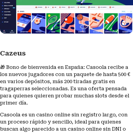
Cazeus
🎁 Bono de bienvenida en España: Casoola recibe a
los nuevos jugadores con un paquete de hasta 500 €
en varios depósitos, más 200 tiradas gratis en
tragaperras seleccionadas. Es una oferta pensada
para quienes quieren probar muchas slots desde el
primer día.
Casoola es un casino online sin registro largo, con
un proceso rápido y sencillo, ideal para quienes
buscan algo parecido a un casino online sin DNI o