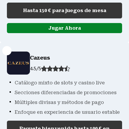
Hasta 150 € para juegos de mesa
Jugar Ahora
Cazeus
4.5
/
5
Catálogo mixto de slots y casino live
Secciones diferenciadas de promociones
Múltiples divisas y métodos de pago
Enfoque en experiencia de usuario estable
Paquete bienvenida hasta 500 € en