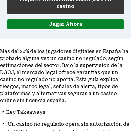
casino
Jugar Ahora
Más del 20% de los jugadores digitales en España ha
probado alguna vez un casino no regulado, según
estimaciones del sector. Bajo la supervisión de la
DGOJ, el mercado legal ofrece garantías que un
casino no regulado no aporta. Esta guía explica
riesgos, marco legal, señales de alerta, tipos de
plataformas y alternativas seguras a un casino
online sin licencia españa.
📌 Key Takeaways
Un casino no regulado opera sin autorización de