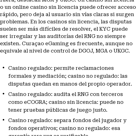
o un online casino sin licencia puede ofrecer acceso
rápido, pero deja al usuario sin vías claras si surgen
problemas. En los casinos sin licencia, las disputas
suelen ser más difíciles de resolver, el KYC puede
ser irregular y las auditorías del RNG no siempre
existen. Curaçao eGaming es frecuente, aunque no
equivale al nivel de control de DGOJ, MGA o UKGC.
Casino regulado: permite reclamaciones
formales y mediación; casino no regulado: las
disputas quedan en manos del propio operador.
Casino regulado: audita el RNG con terceros
como eCOGRA; casino sin licencia: puede no
tener pruebas públicas de juego justo.
Casino regulado: separa fondos del jugador y
fondos operativos; casino no regulado: esa