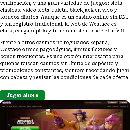
verificación, y una gran variedad de juegos: slots
clásicas, vídeo slots, ruleta, blackjack en vivo y
torneos diarios. Aunque es un casino online sin DNI
y sin registro tradicional, la web de Westace es
clara, carga rápido y funciona bien desde el móvil.
Frente a otros casinos no regulados España,
Westace ofrece pagos ágiles, límites flexibles y
bonos frecuentes. Es una opción interesante para
quienes buscan casinos sin límite de depósito y
promociones constantes, siempre recordando jugar
con cabeza y revisar las condiciones de cada oferta.
Jugar ahora